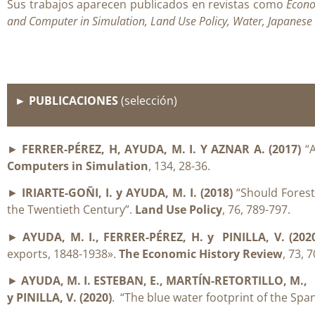
Sus trabajos aparecen publicados en revistas como
Econo
and Computer in Simulation, Land Use Policy, Water, Japanese 
► PUBLICACIONES
(selección)
►
FERRER-PÉREZ, H, AYUDA, M. I. Y AZNAR A. (2017)
“A
Computers in Simulation
, 134, 28-36.
►
IRIARTE-GOÑI, I. y AYUDA, M. I. (2018)
“Should Forest 
the Twentieth Century”.
Land Use Policy
, 76, 789-797.
►
AYUDA, M. I., FERRER-PÉREZ, H. y PINILLA, V. (202
exports, 1848-1938».
The Economic History Review
, 73, 
►
AYUDA, M. I. ESTEBAN, E., MARTÍN-RETORTILLO, M.,
y PINILLA, V. (2020)
. “The blue water footprint of the Spa