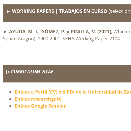
► WORKING PAPERS | TRABAJOS EN CURSO
(selección
►
AYUDA, M. I., GÓMEZ, P. y PINILLA, V. (2021
)
, Which r
Spain (Aragon), 1900-2001. SEHA Working Paper 2104.
▷
CURRICULUM VITAE
Enlace a Perfil (CV) del PDI de la Universidad de Za
Enlace researchgate
Enlace Google Scholar