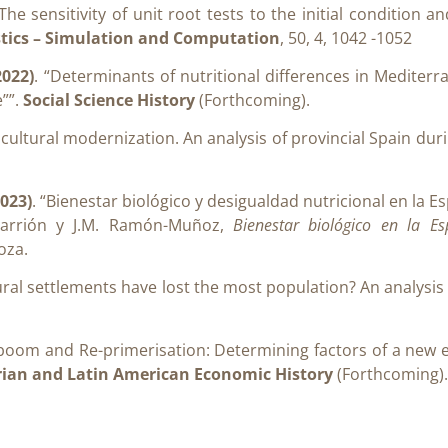
The sensitivity of unit root tests to the initial condition an
tics – Simulation and Computation
, 50, 4, 1042 -1052
2022)
. “Determinants of nutritional differences in Mediterr
””.
Social Science History
(Forthcoming).
icultural modernization. An analysis of provincial Spain duri
2023)
. “Bienestar biológico y desigualdad nutricional en la 
-Carrión y J.M. Ramón-Muñoz,
Bienestar biológico en la Es
oza.
ural settlements have lost the most population? An analysis 
boom and Re-primerisation: Determining factors of a new 
erian and Latin American Economic History
(Forthcoming).