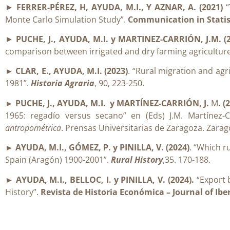
►
FERRER-PÉREZ, H, AYUDA, M.I., Y AZNAR, A. (2021)
“
Monte Carlo Simulation Study”.
Communication in Statis
►
PUCHE, J., AYUDA, M.I. y MARTINEZ-CARRIÓN, J.M. (
comparison between irrigated and dry farming agriculture
► CLAR, E., AYUDA, M.I. (2023)
. “Rural migration and agr
1981”.
Historia Agraria
, 90, 223-250.
► PUCHE, J., AYUDA, M.I.
y MARTÍNEZ-CARRIÓN, J.
M
. (
1965: regadío versus secano” en (Eds) J.M. Martínez
antropométrica
. Prensas Universitarias de Zaragoza. Zarag
► AYUDA, M.I., GÓMEZ, P. y PINILLA, V. (2024)
. “Which r
Spain (Aragón) 1900-2001”.
Rural History
,35. 170-188.
► AYUDA, M.I., BELLOC, I. y PINILLA, V. (2024).
“Export 
History”.
Revista de Historia Económica – Journal of Ib