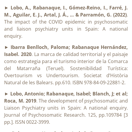
►
Lobo, A., Rabanaque, I., Gómez-Reino, I., Farré, J.
M., Aguilar, E. J., Artal, J. Á., … & Parramón, G. (2022)
.
The impact of the COVID epidemic in psychosomatic
and liaison psychiatry units in Spain: A national
enquiry.
►
Ibarra Benlloch, Paloma; Rabanaque Hernández,
Isabel. 2020
. La marca de calidad territorial y el paisaje
como estrategia para el turismo interior de la Comarca
del Matarraña (Teruel). Sostenibilidad Turística:
Overtourism vs Undertourism. Societat d’Història
Natural de les Balears. pp.610. ISBN 978-84-09-22881-2.
►
Lobo, Antonio; Rabanaque, Isabel; Blanch, J; et al;
Roca, M. 2019
. The development of psychosomatic and
Liaison Psychiatry units in Spain: A national enquiry.
Journal of Psychosomatic Research. 125, pp.109784 [3
pp.]. ISSN 0022-3999.