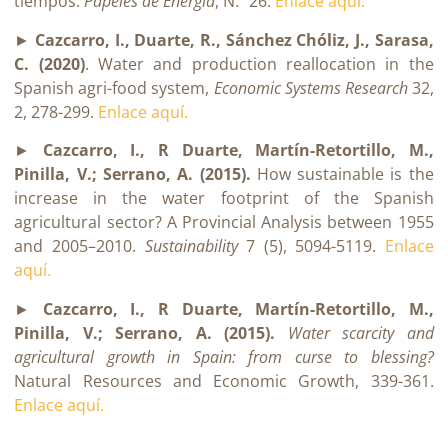
tiempos.
Papeles de Energía
, N.º 26.
Enlace aquí.
►
Cazcarro, I., Duarte, R., Sánchez Chóliz, J., Sarasa,
C. (2020)
. Water and production reallocation in the
Spanish agri-food system,
Economic Systems Research
32,
2, 278-299.
Enlace aquí.
►
Cazcarro, I., R Duarte, Martín-Retortillo, M.,
Pinilla, V.; Serrano, A. (2015).
How sustainable is the
increase in the water footprint of the Spanish
agricultural sector? A Provincial Analysis between 1955
and 2005–2010.
Sustainability
7 (5), 5094-5119.
Enlace
aquí.
►
Cazcarro, I., R Duarte, Martín-Retortillo, M.,
Pinilla, V.; Serrano, A. (2015).
Water scarcity and
agricultural growth in Spain: from curse to blessing?
Natural Resources and Economic Growth, 339-361.
Enlace aquí.