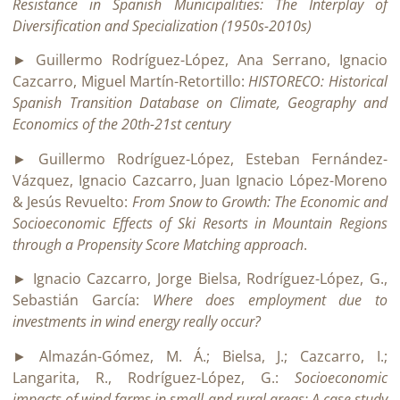
Resistance in Spanish Municipalities: The Interplay of
Diversification and Specialization (1950s-2010s)
► Guillermo Rodríguez-López, Ana Serrano, Ignacio
Cazcarro, Miguel Martín-Retortillo:
HISTORECO: Historical
Spanish Transition Database on Climate, Geography and
Economics of the 20th-21st century
► Guillermo Rodríguez-López, Esteban Fernández-
Vázquez, Ignacio Cazcarro, Juan Ignacio López-Moreno
& Jesús Revuelto:
From Snow to Growth: The Economic and
Socioeconomic Effects of Ski Resorts in Mountain Regions
through a Propensity Score Matching approach
.
► Ignacio Cazcarro, Jorge Bielsa, Rodríguez-López, G.,
Sebastián García:
Where does employment due to
investments in wind energy really occur?
► Almazán-Gómez, M. Á.; Bielsa, J.; Cazcarro, I.;
Langarita, R., Rodríguez-López, G.:
Socioeconomic
impacts of wind farms in small and rural areas: A case study