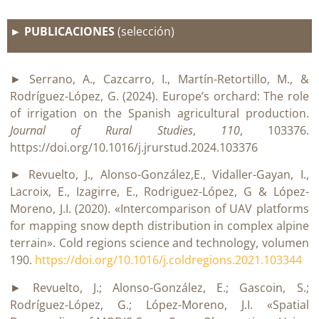
► PUBLICACIONES
(selección)
► Serrano, A., Cazcarro, I., Martín-Retortillo, M., &
Rodríguez-López, G. (2024). Europe’s orchard: The role
of irrigation on the Spanish agricultural production.
Journal of Rural Studies
,
110
, 103376.
https://doi.org/10.1016/j.jrurstud.2024.103376
► Revuelto, J., Alonso-González,E., Vidaller-Gayan, I.,
Lacroix, E., Izagirre, E., Rodriguez-López, G & López-
Moreno, J.I. (2020). «Intercomparison of UAV platforms
for mapping snow depth distribution in complex alpine
terrain». Cold regions science and technology, volumen
190.
https://doi.org/10.1016/j.coldregions.2021.103344
► Revuelto, J.; Alonso-González, E.; Gascoin, S.;
Rodríguez-López, G.; López-Moreno, J.I. «Spatial