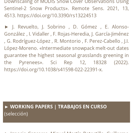
Downscaling of MODIS Snow Cover Observations Using
Sentinel-2 Snow Products». Remote Sens. 2021, 13,
4513. https://doi.org/10.3390/rs13224513
► J. Revuelto, J. Sobrino , D. Gómez , E. Alonso-
González , I. Vidaller , F. Rojas-Heredia, J. García-Jiménez
, G. Rodríguez-López , R. Montorio , F. Perez-Cabello , J.I.
López-Moreno. «Intermediate snowpack melt-out dates
guarantee the highest seasonal grasslands greening in
the Pyrenees». Sci Rep 12, 18328 (2022).
https://doi.org/10.1038/s41598-022-22391-x.
► WORKING PAPERS | TRABAJOS EN CURSO
(selección)