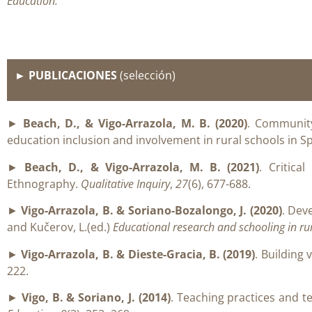
Education.
► PUBLICACIONES
(selección)
►
Beach, D., & Vigo-Arrazola, M. B. (2020)
. Community
education inclusion and involvement in rural schools in 
►
Beach, D., & Vigo-Arrazola, M. B. (2021)
. Critica
Ethnography.
Qualitative Inquiry
,
27
(6), 677-688.
►
Vigo-Arrazola, B. & Soriano-Bozalongo, J. (2020)
. Dev
and Kučerov, L.(ed.)
Educational research and schooling in r
►
Vigo-Arrazola, B. & Dieste-Gracia, B. (2019)
. Building
222.
►
Vigo, B. & Soriano, J. (2014)
. Teaching practices and te