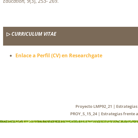
Education, 9
(3), 253- 269.
▷
CURRICULUM VITAE
Enlace a Perfil (CV) en Researchgate
Proyecto LMP92_21 | Estrategias 
PROY_S_15_24 | Estrategias frente a
info@despoblacioninterdisciplinar.unizar.es