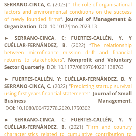
SERRANO-CINCA, C.
(2023) “
The role of organisational
factors and environmental conditions on the success
of newly founded firms
”.
Journal of Management &
Organization
. DOI: 10.1017/jmo.2023.13
► SERRANO-CINCA, C; FUERTES-CALLÉN, Y. Y
CUÉLLAR-FERNÁNDEZ, B
. (2022) “
The relationship
between microfinance mission drift and financial
returns to stakeholders
”.
Nonprofit and Voluntary
Sector Quarterly
. DOI: 10.1177/08997640221138763
► FUERTES-CALLÉN, Y; CUÉLLAR-FERNÁNDEZ, B. Y
SERRANO-CINCA, C.
(2022) “
Predicting startup survival
using first years financial statements
”.
Journal of Small
Business Management
.
DOI: 10.1080/00472778.2020.1750302
► SERRANO-CINCA, C; FUERTES-CALLÉN, Y. Y
CUÉLLAR-FERNÁNDEZ, B
. (2021) “
Firm and country
characteristics related to cumulative contribution to