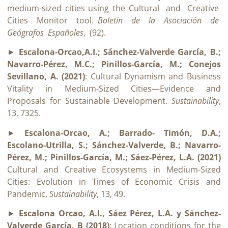
medium-sized cities using the Cultural
and
Creative
Cities
Monitor
tool.
Boletín
de
la
Asociación
de
Geógrafos
Españoles
,
(92).
►
Escalona-Orcao,A.I.; S
á
nchez-Valverde Garc
í
a, B.;
Navarro-P
é
rez, M.C.; Pinillos-Garc
í
a, M.; Conejos
Sevillano, A. (2021)
: Cultural Dynamism and Business
Vitality in Medium-Sized Cities—Evidence and
Proposals for Sustainable Development.
Sustainability
,
13, 7325.
►
Escalona-Orcao, A.; Barrado- Tim
ó
n, D.A.;
Escolano-Utrilla, S.; S
á
nchez-Valverde, B.; Navarro-
P
é
rez, M.; Pinillos-Garc
í
a, M.; S
á
ez-P
é
rez, L.A. (2021)
Cultural and Creative Ecosystems in Medium-Sized
Cities: Evolution in Times of Economic Crisis and
Pandemic.
Sustainability
, 13, 49.
►
Escalona Orcao, A.I., Sáez Pérez, L.A. y Sánchez-
Valverde García, B (2018)
: Location conditions for the